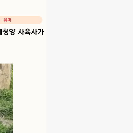
유머
세칭양 사육사가